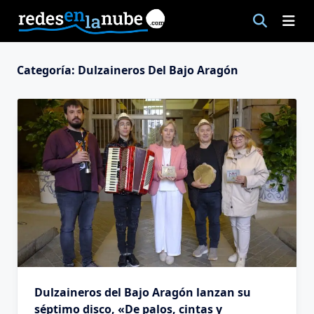
Saltar
al
contenido
Categoría:
Dulzaineros Del Bajo Aragón
Dulzaineros del Bajo Aragón lanzan su
séptimo disco, «De palos, cintas y