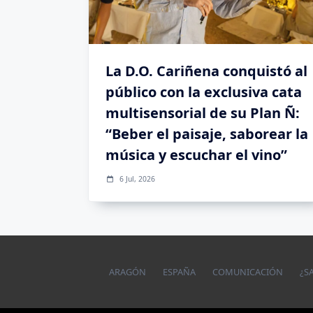
La D.O. Cariñena conquistó al
público con la exclusiva cata
multisensorial de su Plan Ñ:
“Beber el paisaje, saborear la
música y escuchar el vino”
6 Jul, 2026
ARAGÓN
ESPAÑA
COMUNICACIÓN
¿S