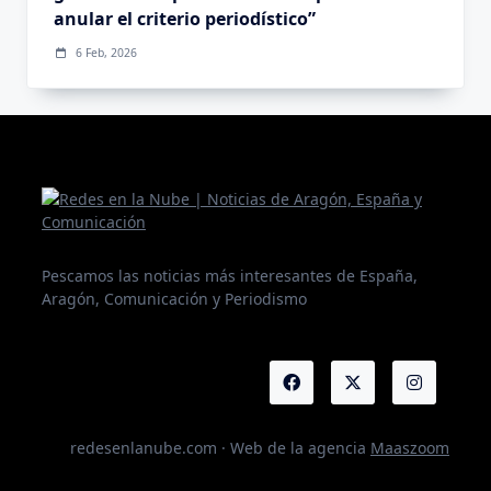
anular el criterio periodístico”
6 Feb, 2026
Pescamos las noticias más interesantes de España,
Aragón, Comunicación y Periodismo
redesenlanube.com · Web de la agencia
Maaszoom