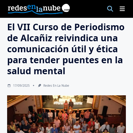
Saltar
al
contenido
El VII Curso de Periodismo
de Alcañiz reivindica una
comunicación útil y ética
para tender puentes en la
salud mental
17/09/2025
Redes En La Nube