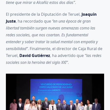
tiene que mirar a Alcañiz estos dos días”
.
El presidente de la Diputación de Teruel,
Joaquín
Juste
, ha recordado que
“en una época de gran
libertad también surgen nuevas amenazas como las
redes sociales, que nos coartan. Es fundamental
entender y saber tratar la salud mental con empatía y
sensibilidad”
. Finalmente, el director de Caja Rural de
Teruel,
David Gutiérrez
, ha advertido que
“las redes
sociales son la heroína del siglo XXI”
.