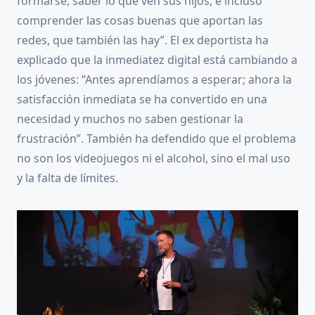
formarse, saber lo que ven sus hijos, e incluso
comprender las cosas buenas que aportan las
redes, que también las hay”. El ex deportista ha
explicado que la inmediatez digital está cambiando a
los jóvenes: “Antes aprendíamos a esperar; ahora la
satisfacción inmediata se ha convertido en una
necesidad y muchos no saben gestionar la
frustración”. También ha defendido que el problema
no son los videojuegos ni el alcohol, sino el mal uso
y la falta de límites.