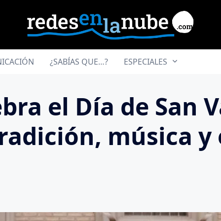
ICACIÓN
¿SABÍAS QUE…?
ESPECIALES
bra el Día de San V
radición, música y