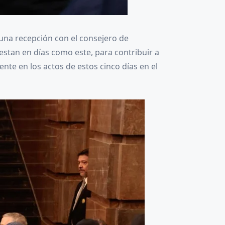
una recepción con el consejero de
estan en días como este, para contribuir a
nte en los actos de estos cinco días en el