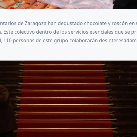
luntarios de Zaragoza han degustado chocolate y roscón en 
Este colectivo dentro de los servicios esenciales que se pr
al, 110 personas de este grupo colaborarán desinteresadame