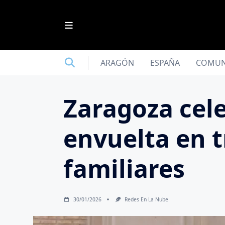
Saltar
al
contenido
ARAGÓN
ESPAÑA
COMUN
Zaragoza cele
envuelta en t
familiares
30/01/2026
Redes En La Nube