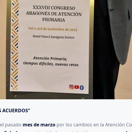
S ACUERDOS”
el pasado
mes de marzo
por los cambios en la Atención C