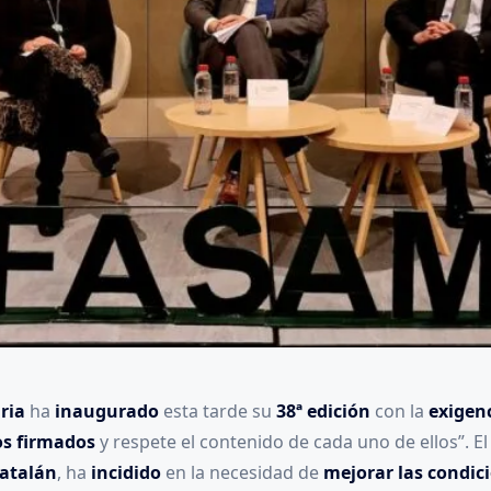
ria
ha
inaugurado
esta tarde su
38ª edición
con la
exigen
os firmados
y respete el contenido de cada uno de ellos”. E
Catalán
, ha
incidido
en la necesidad de
mejorar las condic