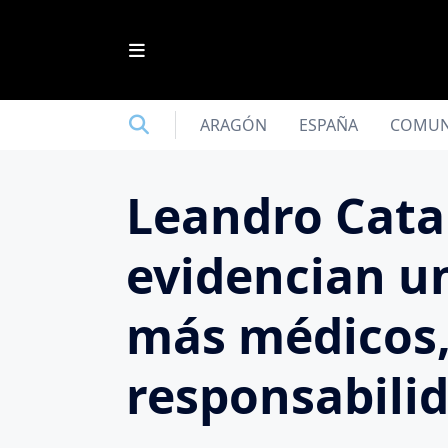
Saltar
al
contenido
ARAGÓN
ESPAÑA
COMUN
Leandro Catal
evidencian u
más médicos,
responsabili