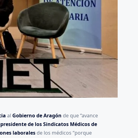
cia
al
Gobierno de Aragón
de que “avance
l
presidente de los Sindicatos Médicos de
iones laborales
de los médicos “porque