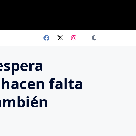
espera
 hacen falta
también