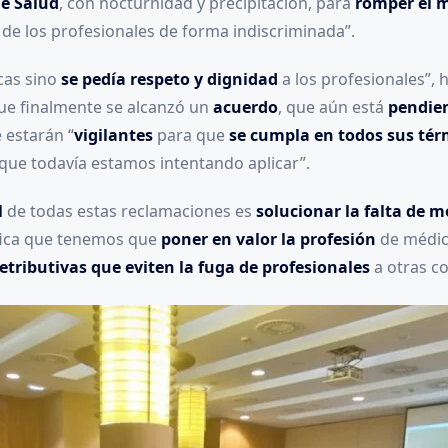
de Salud
, con nocturnidad y precipitación, para
romper el m
s de los profesionales de forma indiscriminada”.
cas sino
se pedía respeto y dignidad
a los profesionales”, 
que finalmente se alcanzó un
acuerdo
, que aún está
pendie
 estarán “
vigilantes
para que
se cumpla en todos sus té
 que todavía estamos intentando aplicar”.
l
de todas estas reclamaciones es
solucionar la falta de m
ifica que tenemos que
poner en valor la profesión
de médico
etributivas que eviten la fuga de profesionales
a otras c