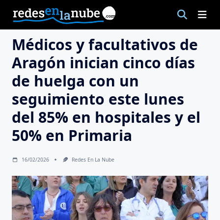
Saltar
al
contenido
Médicos y facultativos de
Aragón inician cinco días
de huelga con un
seguimiento este lunes
del 85% en hospitales y el
50% en Primaria
16/02/2026
Redes En La Nube