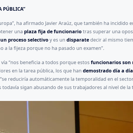
A PÚBLICA”
Europa”, ha afirmado Javier Araúz, que también ha incidido 
btener una
plaza fija de funcionario
tras superar una opos
un proceso selectivo
y es un
disparate
decir al mismo ti
ho a la fijeza porque no ha pasado un examen”.
vía “nos beneficia a todos porque estos
funcionarios son
ores en la tarea pública, los que han
demostrado día a día
o, “se reduciría automáticamente la temporalidad en el sect
 todavía sigan abusando de sus trabajadores al nivel de la t