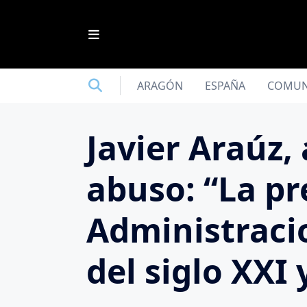
Saltar
al
contenido
ARAGÓN
ESPAÑA
COMUN
Javier Araúz,
abuso: “La pr
Administracio
del siglo XXI