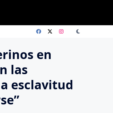
erinos en
n las
a esclavitud
rse”