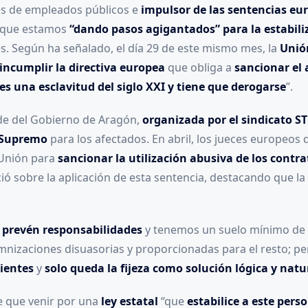
es de empleados públicos e
impulsor de las sentencias eu
a que estamos
“dando pasos agigantados” para la estabiliz
. Según ha señalado, el día 29 de este mismo mes, la
Unió
incumplir la directiva europea
que obliga a
sancionar el 
es una esclavitud del siglo XXI y tiene que derogarse
”.
de del Gobierno de Aragón,
organizada por el sindicato S
l Supremo
para los afectados. En abril, los jueces europeo
 Unión para
sancionar la utilización abusiva de los contra
ó sobre la aplicación de esta sentencia, destacando que l
 prevén responsabilidades
y tenemos un suelo mínimo de 
emnizaciones disuasorias y proporcionadas para el resto; 
cientes
y
solo queda la fijeza como solución lógica y natu
e que venir por una
ley estatal
“que
estabilice a este pers