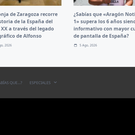
onja de Zaragoza recorre
¿Sabías que «Aragón Noti
storia de la España del
1» supera los 6 años sien
 XX a través del legado
informativo con mayor c
gráfico de Alfonso
de pantalla de España?
go, 2026
5 Ago, 2026
ABÍAS QUE…?
ESPECIALES