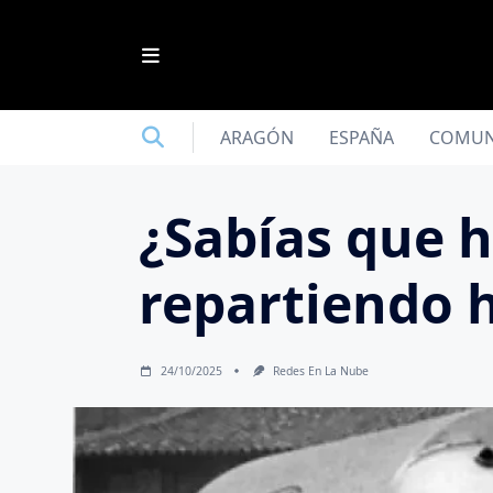
Saltar
al
contenido
ARAGÓN
ESPAÑA
COMUN
¿Sabías que h
repartiendo h
24/10/2025
Redes En La Nube