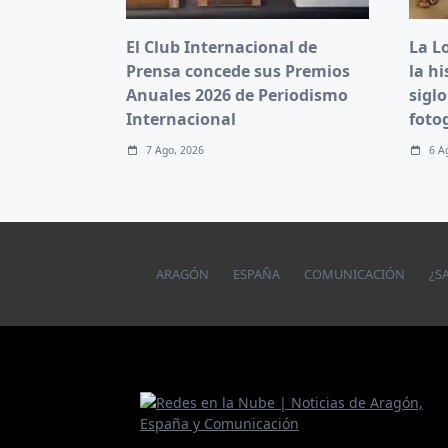
El Club Internacional de
La L
Prensa concede sus Premios
la hi
Anuales 2026 de Periodismo
siglo
Internacional
foto
7 Ago, 2026
6 A
ARAGÓN
ESPAÑA
COMUNICACIÓN
¿S