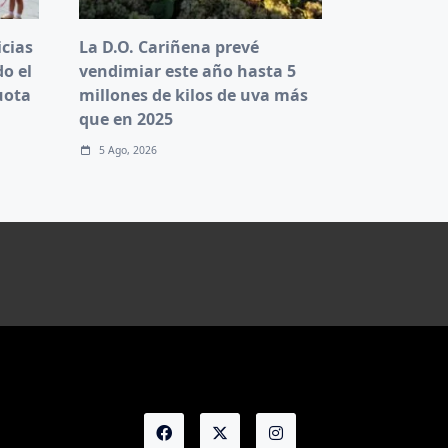
cias
La D.O. Cariñena prevé
do el
vendimiar este año hasta 5
uota
millones de kilos de uva más
que en 2025
5 Ago, 2026