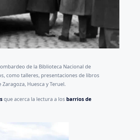
ombardeo de la Biblioteca Nacional de
os, como talleres, presentaciones de libros
de Zaragoza, Huesca y Teruel.
s
que acerca la lectura a los
barrios de