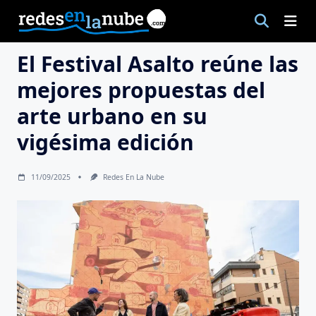
Saltar
al
contenido
El Festival Asalto reúne las
mejores propuestas del
arte urbano en su
vigésima edición
11/09/2025
Redes En La Nube