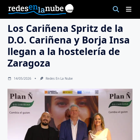
Saltar
al
contenido
Los Cariñena Spritz de la
D.O. Cariñena y Borja Insa
llegan a la hostelería de
Zaragoza
14/05/2026
Redes En La Nube