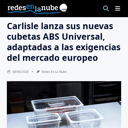
Saltar
al
contenido
Carlisle lanza sus nuevas
cubetas ABS Universal,
adaptadas a las exigencias
del mercado europeo
08/06/2026
Redes En La Nube