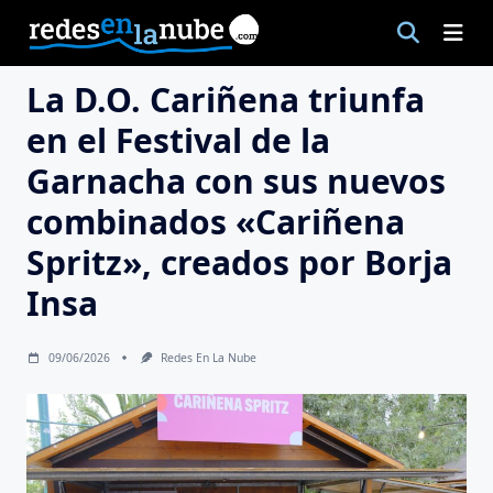
Saltar
al
contenido
La D.O. Cariñena triunfa
en el Festival de la
Garnacha con sus nuevos
combinados «Cariñena
Spritz», creados por Borja
Insa
09/06/2026
Redes En La Nube