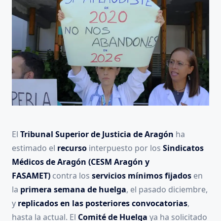
El
Tribunal Superior de Justicia de Aragón
ha
estimado el
recurso
interpuesto por los
Sindicatos
Médicos de Aragón (CESM Aragón y
FASAMET)
contra los
servicios mínimos fijados
en
la
primera semana de huelga
, el pasado diciembre,
y
replicados en las posteriores convocatorias
,
hasta la actual. El
Comité de Huelga
ya ha solicitado