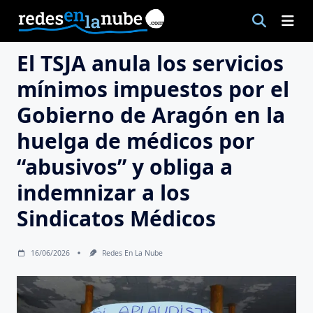
Saltar
al
contenido
El TSJA anula los servicios
mínimos impuestos por el
Gobierno de Aragón en la
huelga de médicos por
“abusivos” y obliga a
indemnizar a los
Sindicatos Médicos
16/06/2026
Redes En La Nube